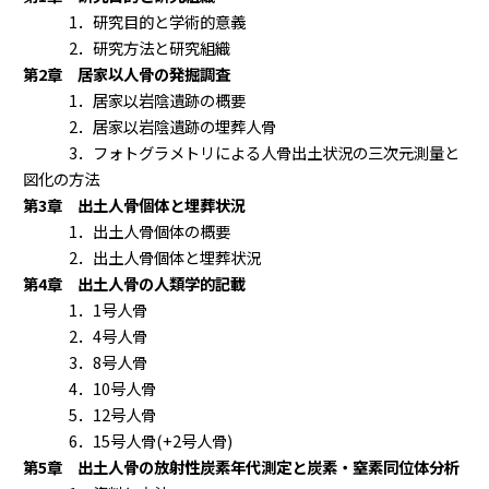
1．研究目的と学術的意義
2．研究方法と研究組織
第2章 居家以人骨の発掘調査
1．居家以岩陰遺跡の概要
2．居家以岩陰遺跡の埋葬人骨
3．フォトグラメトリによる人骨出土状況の三次元測量と
図化の方法
第3章 出土人骨個体と埋葬状況
1．出土人骨個体の概要
2．出土人骨個体と埋葬状況
第4章 出土人骨の人類学的記載
1．1号人骨
2．4号人骨
3．8号人骨
4．10号人骨
5．12号人骨
6．15号人骨(+2号人骨)
第5章 出土人骨の放射性炭素年代測定と炭素・窒素同位体分析