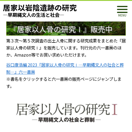
居家以岩陰遺跡の研究
―早期縄文人の生活と社会―
『居家以人骨の研究Ⅰ』販売中
第３次～第５次調査の出土人骨に関する研究成果をまとめた『居
家以人骨の研究Ⅰ』を販売しています。刊行元の六一書房のほ
か、Amazon等でお買い求めいただけます。
谷口康浩編 2023『居家以人骨の研究Ⅰ―早期縄文人の社会と葬
制―』六一書房
※書名をクリックすると六一書房の販売ページにジャンプしま
す。